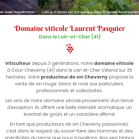
L’abus d’alcool est dangereux pour la santé, à consommer avec modération
Domaine viticole
Laurent Pasquier
Dans le Loir-et-Cher (41)
Viticulteur
depuis 3 générations, notre
domaine viticole
à Cour-Cheverny (41) dans le Loir-et-Cher s’étend sur 26
hectares. Votre
producteur de vin Cheverny
propose la
vente de vin rouge, blanc et rosé aux particuliers,
professionnels et collectivités.
Les vins de notre domaine viticole proviennent d’un terroir
d’exception. Ils offrent une belle intensité aromatique, un
éventail de goûts et un caractère affirmé.
En tant que producteurs de vin Cheverny passionnés,
c’est dans le respect du savoir-faire des hommes et des
spécificités du terroir que nous travaillons. Nos vins blancs