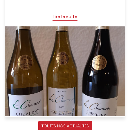
•
AOC Cheverny Blanc 2024
Lire la suite
•
AOC Cour-Cheverny 2023
•
AOC Cheverny Rouge Vieilles-Vignes 2023
Une belle reconnaissance de la qualité de notre
travail que nous souhaitons partager avec vous !
TOUTES NOS ACTUALITÉS