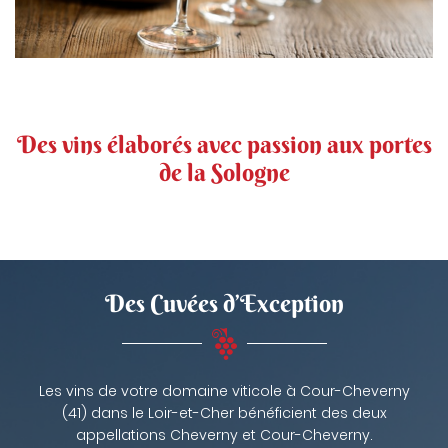
Des vins élaborés
avec passion aux portes
de la Sologne
Des Cuvées d’Exception
Les vins de votre domaine viticole à Cour-Cheverny
(41) dans le Loir-et-Cher bénéficient des deux
appellations Cheverny et Cour-Cheverny.